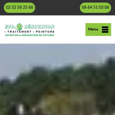
02 52 56 25 66
06 64 51 03 06
Menu