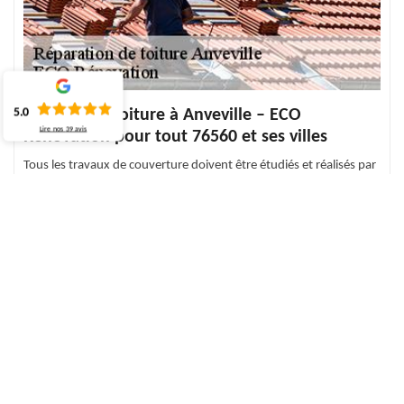
5.0
Urgence de toiture à Anveville – ECO
Lire nos
39
avis
Rénovation pour tout 76560 et ses villes
Tous les travaux de couverture doivent être étudiés et réalisés par
des professionnels. Si votre toit rencontre un problème
d’étanchéité de toit, surtout pendant les périodes pluvieuses, il est
important de procéder aux réparations afin d’empêcher toute
entrée d’eau. Le service de toiture d'urgence de notre société à
Anveville est conçu pour vous aider dans un avenir immédiat.
Vous pouvez nous contacter et nous vous répondrons
immédiatement. Le devis dépannage de toiture est gratuit et sans
engagement.