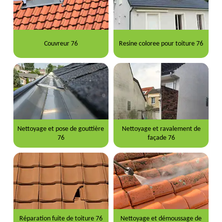
Couvreur 76
Resine coloree pour toiture 76
Nettoyage et pose de gouttière
Nettoyage et ravalement de
76
façade 76
Réparation fuite de toiture 76
Nettoyage et démoussage de