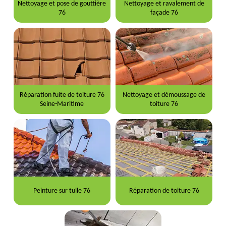
Nettoyage et pose de gouttière
Nettoyage et ravalement de
76
façade 76
Réparation fuite de toiture 76
Nettoyage et démoussage de
Seine-Maritime
toiture 76
Peinture sur tuile 76
Réparation de toiture 76