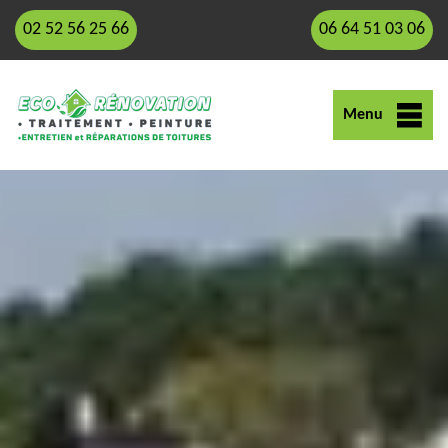
02 52 56 25 66
06 64 51 03 06
Menu