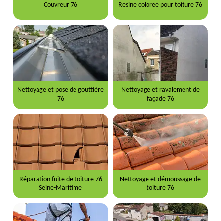
Couvreur 76
Resine coloree pour toiture 76
Nettoyage et pose de gouttière
Nettoyage et ravalement de
76
façade 76
Réparation fuite de toiture 76
Nettoyage et démoussage de
Seine-Maritime
toiture 76