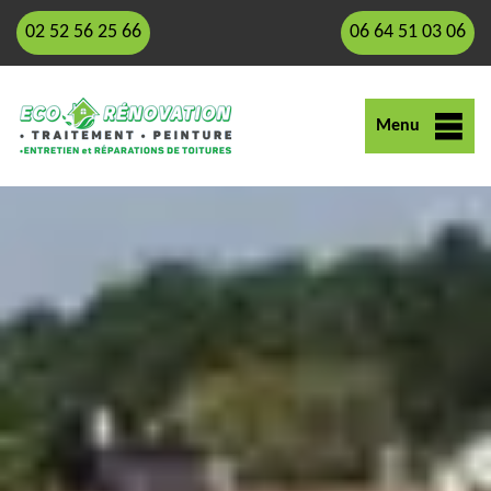
02 52 56 25 66
06 64 51 03 06
Menu