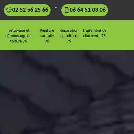
-
02 52 56 25 66
06 64 51 03 06
Nettoyage et
Peinture
Réparation
Traitement de
démoussage de
sur tuile
de toiture
charpente 76
toiture 76
76
76