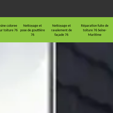
sine coloree
Nettoyage et
Nettoyage et
Réparation fuite de
ur toiture 76
pose de gouttière
ravalement de
toiture 76 Seine-
76
façade 76
Maritime