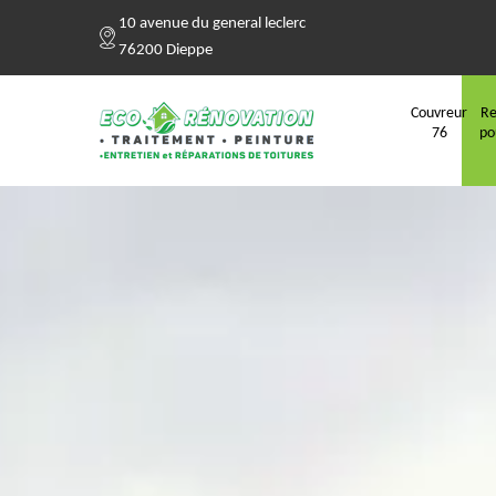
10 avenue du general leclerc
76200 Dieppe
Couvreur
Re
76
po