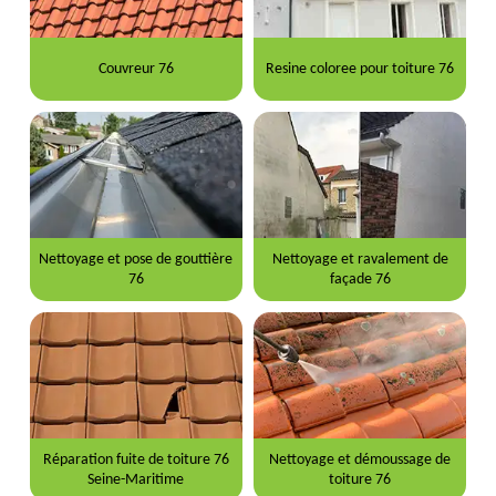
Couvreur 76
Resine coloree pour toiture 76
Nettoyage et pose de gouttière
Nettoyage et ravalement de
76
façade 76
Réparation fuite de toiture 76
Nettoyage et démoussage de
Seine-Maritime
toiture 76