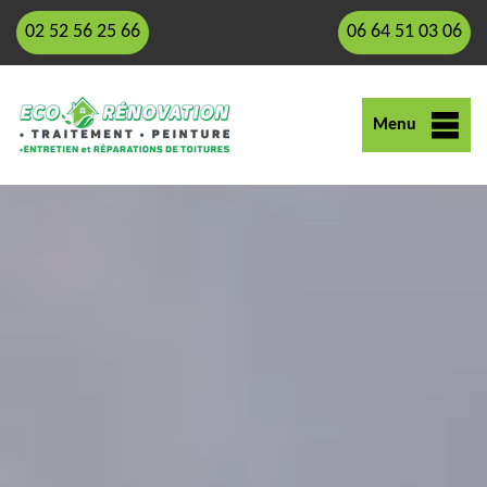
02 52 56 25 66
06 64 51 03 06
Menu