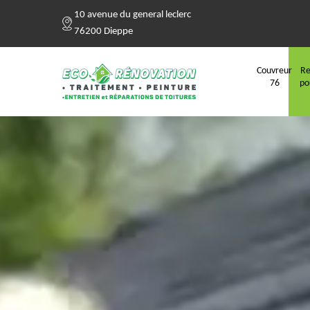
10 avenue du general leclerc
76200 Dieppe
Couvreur
Re
76
po