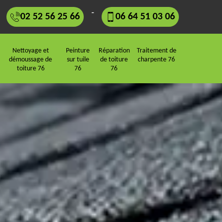
-
02 52 56 25 66
06 64 51 03 06
Nettoyage et
Peinture
Réparation
Traitement de
démoussage de
sur tuile
de toiture
charpente 76
toiture 76
76
76