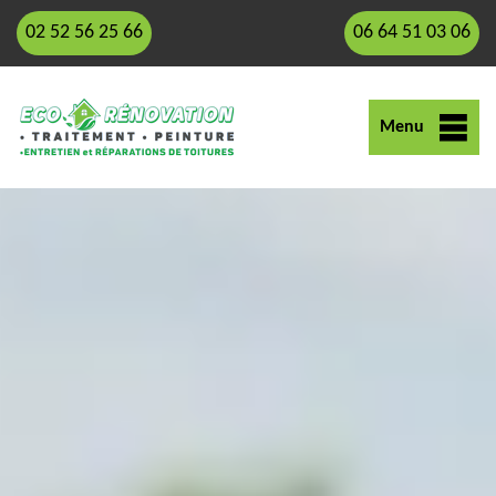
02 52 56 25 66
06 64 51 03 06
Menu