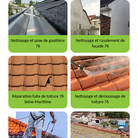
Nettoyage et pose de gouttière
Nettoyage et ravalement de
76
façade 76
Réparation fuite de toiture 76
Nettoyage et démoussage de
Seine-Maritime
toiture 76