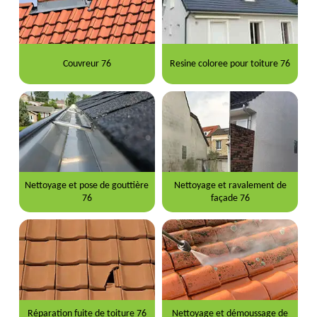
Couvreur 76
Resine coloree pour toiture 76
Nettoyage et pose de gouttière
Nettoyage et ravalement de
76
façade 76
Réparation fuite de toiture 76
Nettoyage et démoussage de