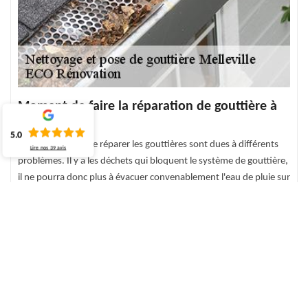
Moment de faire la réparation de gouttière à
Melleville
5.0
Les besoins de faire réparer les gouttières sont dues à différents
Lire nos
39
avis
problèmes. Il y a les déchets qui bloquent le système de gouttière,
il ne pourra donc plus à évacuer convenablement l'eau de pluie sur
la toiture dans un lieu dédié (égout, paysage ou espace vert). Il
existe cependant des complications qui ne peuvent être soignées
par une réparation. Dans ce cas, votre système de gouttière
demande d’être changé (éléments rouillés, usés). Nous sommes
en mesure de réaliser tous ces travaux.