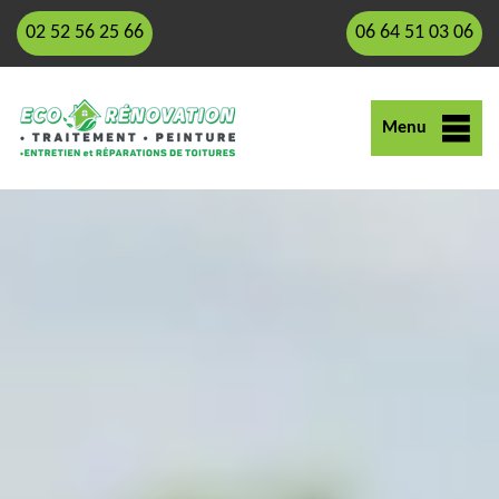
02 52 56 25 66
06 64 51 03 06
Menu