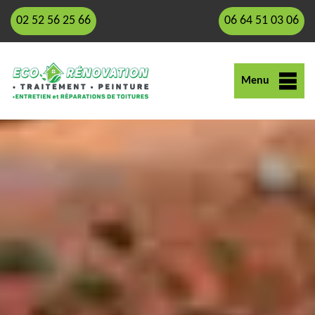
02 52 56 25 66
06 64 51 03 06
Menu