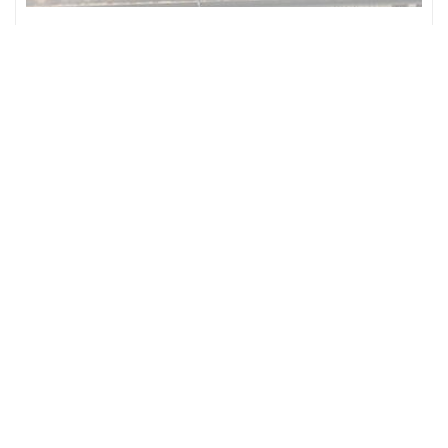
Pourquoi réaliser un démoussage de toiture ?
76450
Toute toiture – qu’elle soit en tuile, en ardoise fait toujours face
aux différents changements de climatique. Pour cela, il est
souvent rencontré que divers végétaux comme les mousses et les
lichens viennent ternir la bonne tenue de votre toit. Le
démoussage de toit est une intervention qui consiste à enlever ces
végétaux sur la surface des tuiles. Grâce à un traitement
hydrofuge, ces végétaux seront bien traités et tarderont à
apparaître. Il faut pour cela prévoir un nettoyage régulier pour les
toitures en tuile.