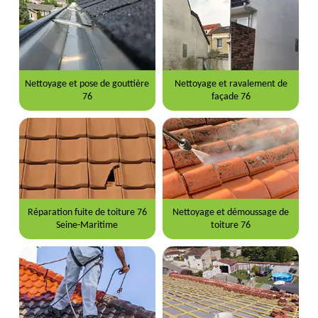
Nettoyage et pose de gouttière
Nettoyage et ravalement de
76
façade 76
Réparation fuite de toiture 76
Nettoyage et démoussage de
Seine-Maritime
toiture 76