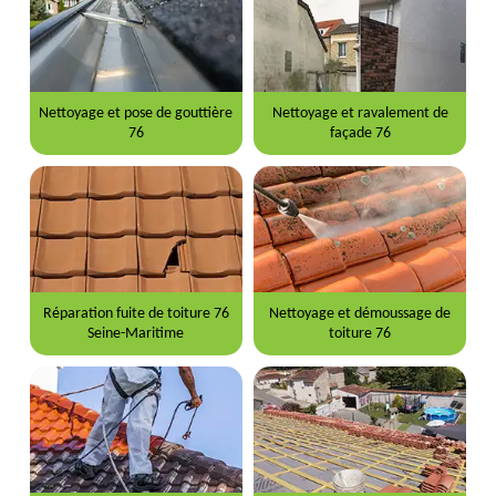
Nettoyage et pose de gouttière
Nettoyage et ravalement de
76
façade 76
Réparation fuite de toiture 76
Nettoyage et démoussage de
Seine-Maritime
toiture 76