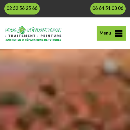
02 52 56 25 66
06 64 51 03 06
Menu