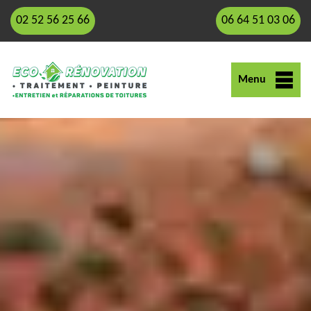
02 52 56 25 66
06 64 51 03 06
Menu