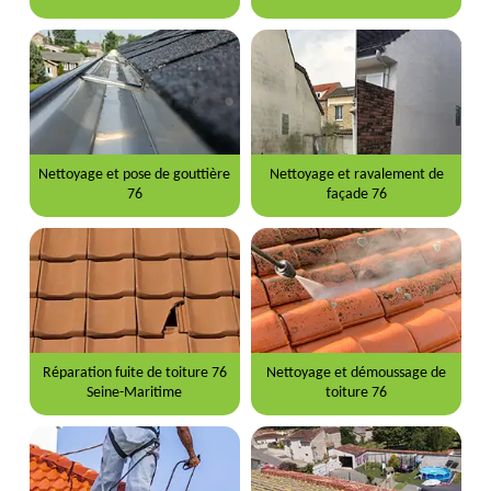
Nettoyage et pose de gouttière
Nettoyage et ravalement de
76
façade 76
Réparation fuite de toiture 76
Nettoyage et démoussage de
Seine-Maritime
toiture 76