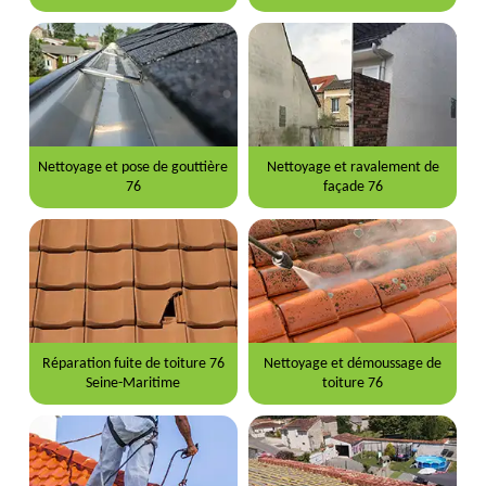
Nettoyage et pose de gouttière
Nettoyage et ravalement de
76
façade 76
Réparation fuite de toiture 76
Nettoyage et démoussage de
Seine-Maritime
toiture 76