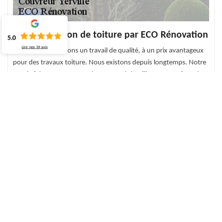
Une rénovation de toiture par ECO Rénovation
5.0
Lire nos
39
avis
Nous vous proposons un travail de qualité, à un prix avantageux
pour des travaux toiture. Nous existons depuis longtemps. Notre
savoir-faire et notre compétence ont été suffisants pour fournir
un service satisfaisant, de meilleure qualité et à la hauteur de vos
attentes. Nous avons des produits de première qualité et utilisons
les dernières méthodes pour mener à bien votre projet. Notre
équipe éprouvée est active partout dans le Yerville. Pour chaque
travail, nous vous assisterons et vous dirigerons vers de meilleures
solutions pour réussir.