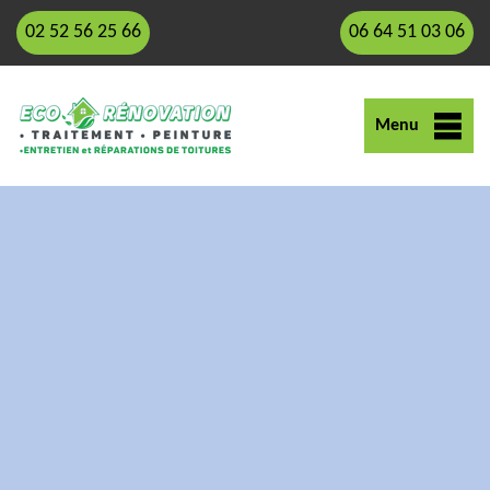
02 52 56 25 66
06 64 51 03 06
Menu