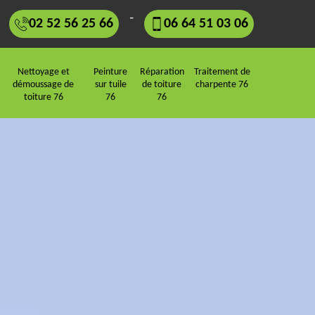
-
02 52 56 25 66
06 64 51 03 06
Nettoyage et
Peinture
Réparation
Traitement de
démoussage de
sur tuile
de toiture
charpente 76
toiture 76
76
76