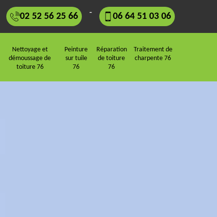
-
02 52 56 25 66
06 64 51 03 06
Nettoyage et
Peinture
Réparation
Traitement de
démoussage de
sur tuile
de toiture
charpente 76
toiture 76
76
76