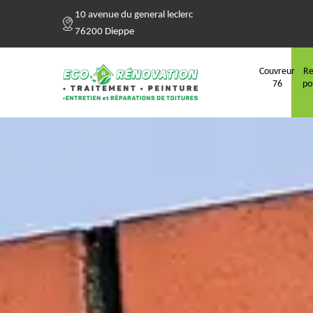
10 avenue du general leclerc
76200 Dieppe
Couvreur
Re
76
po