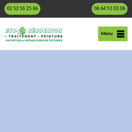
02 52 56 25 66
06 64 51 03 06
Menu