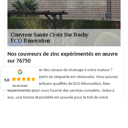
Nos couvreurs de zinc expérimentés en œuvre
sur 76750
Pensez-vous ajouter des canaux de drainage à votre maison ?
L'intervention d'experts en zinguerie est nécessaire. Vous pouvez
5.0
travailler avec des artisans qualifiés de ECO Rénovation, bien
Lire nos
39
avis
expérimentés pour vous fournir des services complets. Grâce à
eux, une bonne étanchéité est assurée pour le toit de votre
maison. N'hésitez pas à nous contacter pour nous parler de votre
projet dans son intégralité. Nous pouvons venir chez vous à
Sainte Croix Sur Buchy pour estimer le prix des travaux de zingage
octroyés dans un devis détaillé.