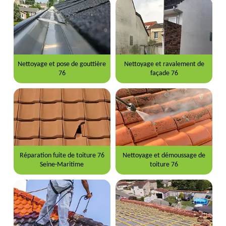
Nettoyage et pose de gouttière
Nettoyage et ravalement de
76
façade 76
Réparation fuite de toiture 76
Nettoyage et démoussage de
Seine-Maritime
toiture 76