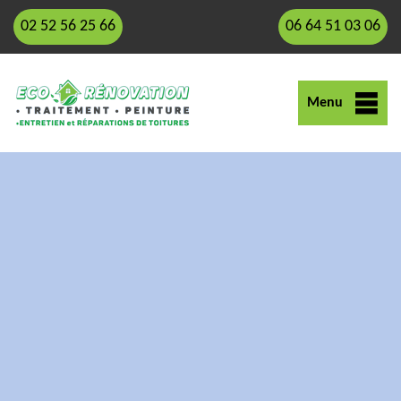
02 52 56 25 66
06 64 51 03 06
Menu