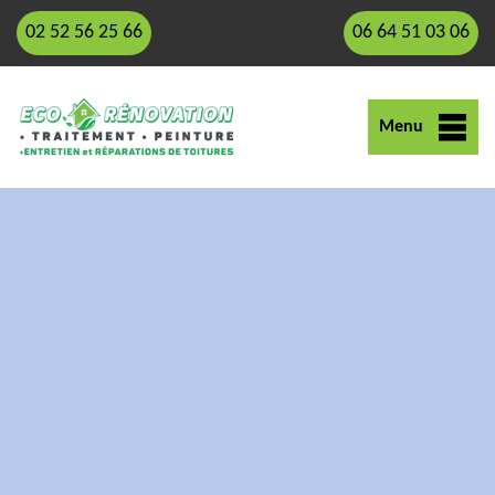
02 52 56 25 66
06 64 51 03 06
Menu