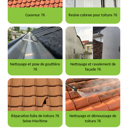
Couvreur 76
Resine coloree pour toiture 76
Nettoyage et pose de gouttière
Nettoyage et ravalement de
76
façade 76
Réparation fuite de toiture 76
Nettoyage et démoussage de
Seine-Maritime
toiture 76