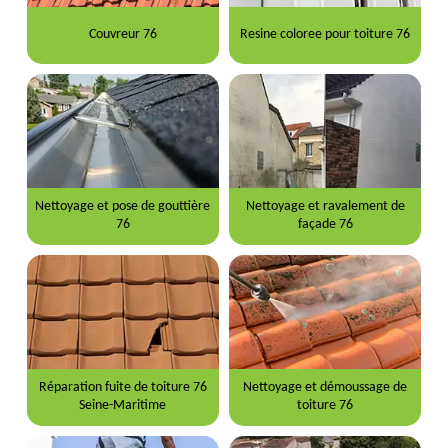
Couvreur 76
Resine coloree pour toiture 76
Nettoyage et pose de gouttière
Nettoyage et ravalement de
76
façade 76
Réparation fuite de toiture 76
Nettoyage et démoussage de
Seine-Maritime
toiture 76