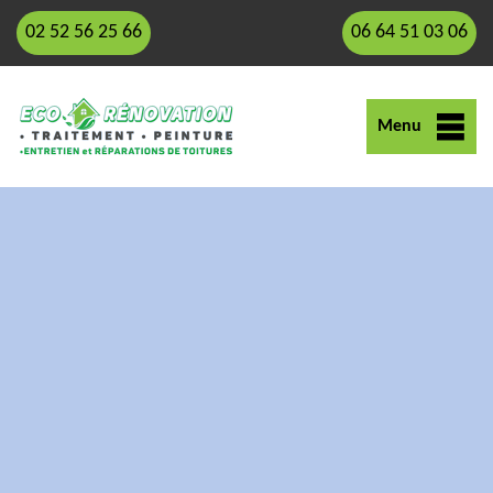
02 52 56 25 66
06 64 51 03 06
Menu