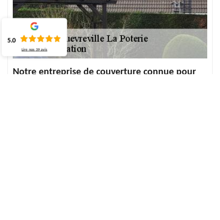
5.0
Lire nos
39
avis
Notre entreprise de couverture connue pour
des couvreurs talentueux à Quevreville La
Poterie
Notre société est en ce moment composée d’artisans couvreurs et
zingueurs polyvalents. Ils sont experts dans l'art de la toiture. Ils
interviennent quand vous voulez et restent disponibles pour
travailler pour ne pas manquer aucune intervention. Vous pouvez
nous faire confiance, ECO Rénovation quittera rapidement le
travail et cela durera. Estimez aussi les services que nous vous
fournissons. Contactez-nous si vous avez besoin de notre service,
même pour un événement imprévu. En effet, nous verrons
toujours quoi faire pour aider.