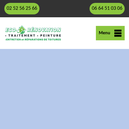
02 52 56 25 66
06 64 51 03 06
Menu