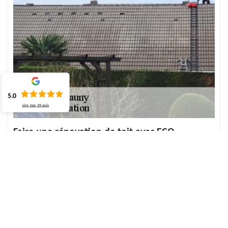
5.0
Lire nos
39
avis
Faire une rénovation de toit avec ECO
Rénovation
Si la rénovation du toit ne suffit pas pour résoudre une altération
visible, il est donc recommandé de refaire le toit. Une réparation
est formellement requise si votre toit ne tient pas en place, afin de
maintenir son étanchéité efficace. Les fuites sur le toit et les
infiltrations d'eau profonde seront perdues. En effet, lorsque la
fuite est trop importante ou que le toit est trop endommagé, il est