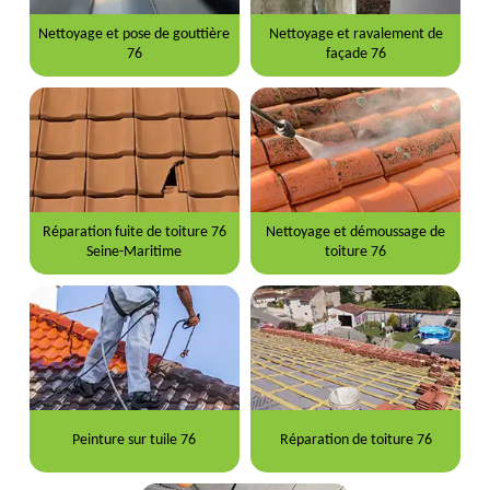
Nettoyage et pose de gouttière
Nettoyage et ravalement de
76
façade 76
Réparation fuite de toiture 76
Nettoyage et démoussage de
Seine-Maritime
toiture 76
Peinture sur tuile 76
Réparation de toiture 76