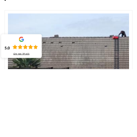
5.0
Lire nos
39
avis
Faire une rénovation de toit avec ECO
Rénovation
Si la rénovation du toit ne suffit pas pour résoudre une altération