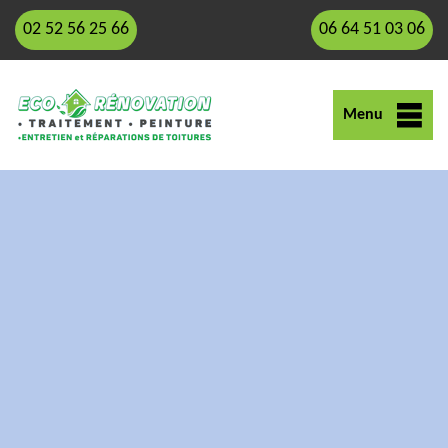
02 52 56 25 66
06 64 51 03 06
Menu