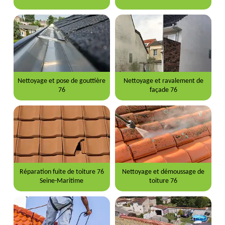
Nettoyage et pose de gouttière
Nettoyage et ravalement de
76
façade 76
Réparation fuite de toiture 76
Nettoyage et démoussage de
Seine-Maritime
toiture 76