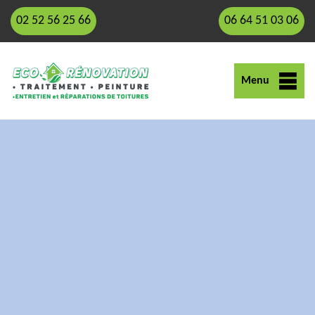
02 52 56 25 66
06 64 51 03 06
Menu