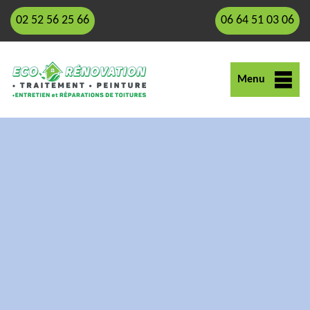
02 52 56 25 66
06 64 51 03 06
Menu