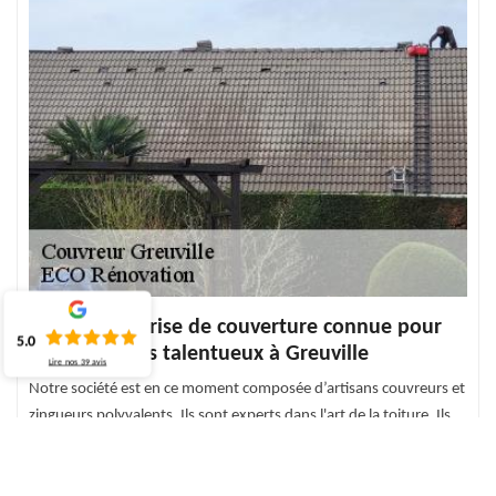
Notre entreprise de couverture connue pour
5.0
des couvreurs talentueux à Greuville
Lire nos
39
avis
Notre société est en ce moment composée d’artisans couvreurs et
zingueurs polyvalents. Ils sont experts dans l'art de la toiture. Ils
interviennent quand vous voulez et restent disponibles pour
travailler pour ne pas manquer aucune intervention. Vous pouvez
nous faire confiance, ECO Rénovation quittera rapidement le