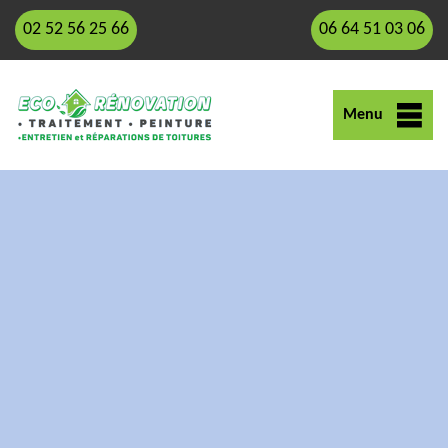
02 52 56 25 66
06 64 51 03 06
Menu