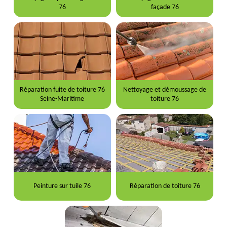
76
façade 76
Réparation fuite de toiture 76
Nettoyage et démoussage de
Seine-Maritime
toiture 76
Peinture sur tuile 76
Réparation de toiture 76