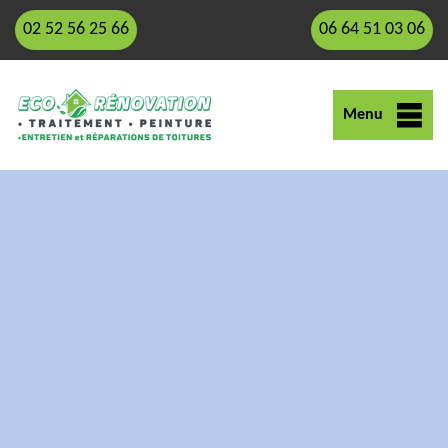
02 52 56 25 66
06 64 51 03 06
Menu