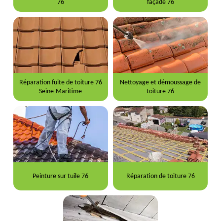
76
façade 76
Réparation fuite de toiture 76
Nettoyage et démoussage de
Seine-Maritime
toiture 76
Peinture sur tuile 76
Réparation de toiture 76