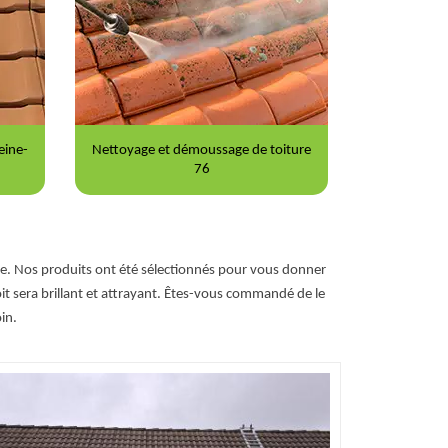
iture
Peinture sur tuile 76
Répar
age. Nos produits ont été sélectionnés pour vous donner
oit sera brillant et attrayant. Êtes-vous commandé de le
in.