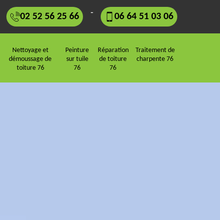
-
02 52 56 25 66
06 64 51 03 06
Nettoyage et
Peinture
Réparation
Traitement de
démoussage de
sur tuile
de toiture
charpente 76
toiture 76
76
76