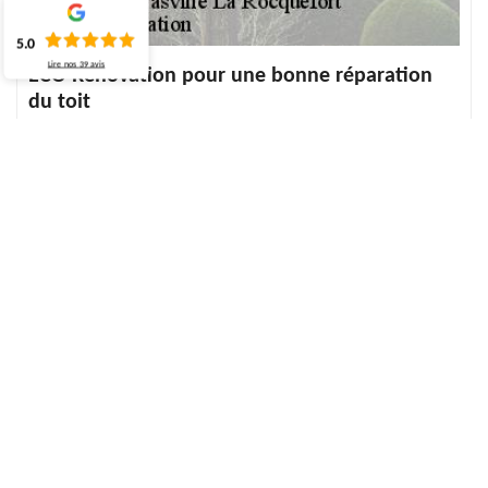
5.0
Lire nos
39
avis
ECO Rénovation pour une bonne réparation
du toit
Peu importe le type de toit de votre maison, elle peut fuir. Une
fuite de toiture peut être la source d'immenses dommages sur
votre demeure. Vous devez inévitablement agir rapidement si des
signes critiques apparaissent sur votre toit. Lors de l'intervention,
nos experts examineront votre toit, puis rechercheront les fuites
avec les méthodes appropriées. En fin de compte, une réparation
sera effectuée en fonction de la source de fuite découverte.
N'oubliez pas que vous recevrez une garantie de dix ans pour
cette réparation.