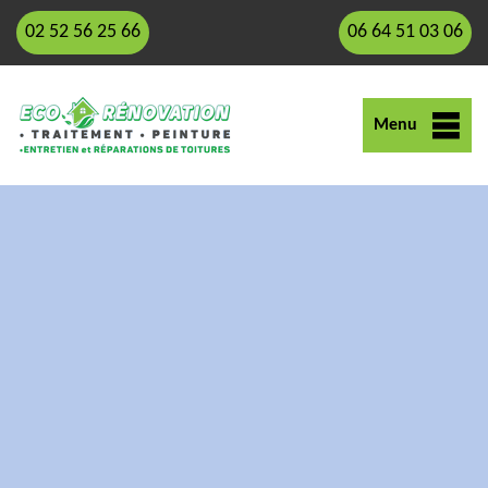
02 52 56 25 66
06 64 51 03 06
Menu