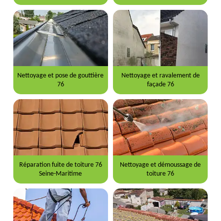
Nettoyage et pose de gouttière
Nettoyage et ravalement de
76
façade 76
Réparation fuite de toiture 76
Nettoyage et démoussage de
Seine-Maritime
toiture 76