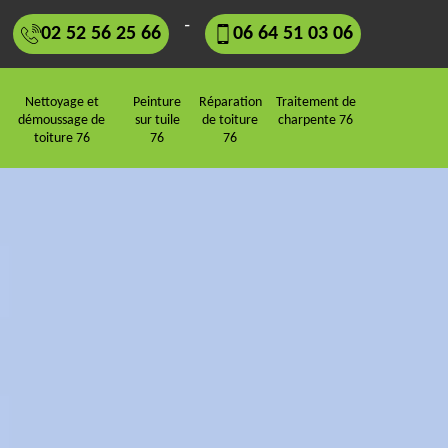
-
02 52 56 25 66
06 64 51 03 06
Nettoyage et
Peinture
Réparation
Traitement de
démoussage de
sur tuile
de toiture
charpente 76
toiture 76
76
76