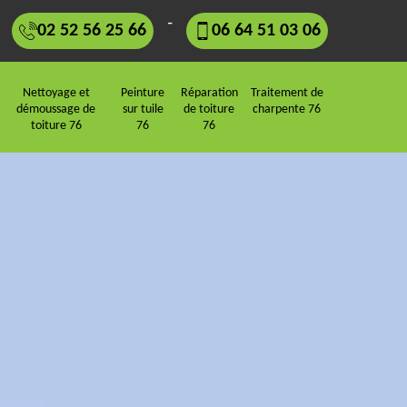
-
02 52 56 25 66
06 64 51 03 06
Nettoyage et
Peinture
Réparation
Traitement de
démoussage de
sur tuile
de toiture
charpente 76
toiture 76
76
76