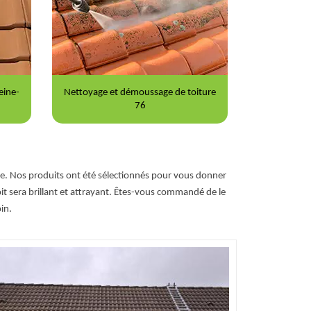
iture
Peinture sur tuile 76
Répar
age. Nos produits ont été sélectionnés pour vous donner
oit sera brillant et attrayant. Êtes-vous commandé de le
in.