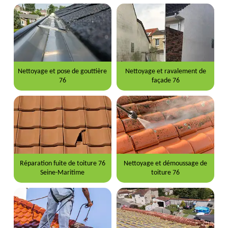
Nettoyage et pose de gouttière
Nettoyage et ravalement de
76
façade 76
Réparation fuite de toiture 76
Nettoyage et démoussage de
Seine-Maritime
toiture 76