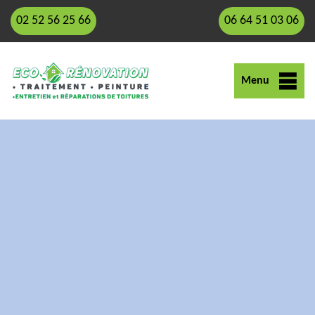
02 52 56 25 66
06 64 51 03 06
Menu