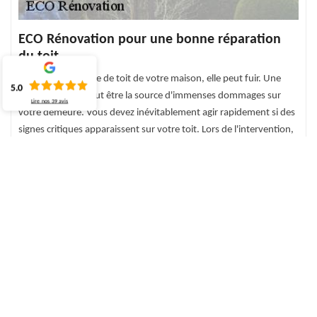
ECO Rénovation pour une bonne réparation
du toit
Peu importe le type de toit de votre maison, elle peut fuir. Une
5.0
fuite de toiture peut être la source d'immenses dommages sur
Lire nos
39
avis
votre demeure. Vous devez inévitablement agir rapidement si des
signes critiques apparaissent sur votre toit. Lors de l'intervention,
nos experts examineront votre toit, puis rechercheront les fuites
avec les méthodes appropriées. En fin de compte, une réparation
sera effectuée en fonction de la source de fuite découverte.
N'oubliez pas que vous recevrez une garantie de dix ans pour
cette réparation.