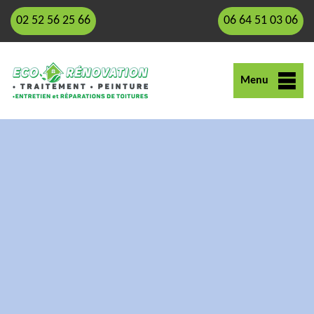
02 52 56 25 66
06 64 51 03 06
Menu