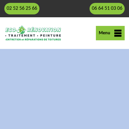
02 52 56 25 66
06 64 51 03 06
Menu