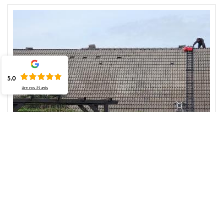
5.0
Lire nos
39
avis
Faites appel l'artisan couvreur à Auquemesnil
Voulez vous engager d'un expert pour effectuer un travail de
rénovation ou entretien de votre toiture? Choisissez ECO
Rénovation pour opter l'artisan couvreur. C'est un spécialiste dans