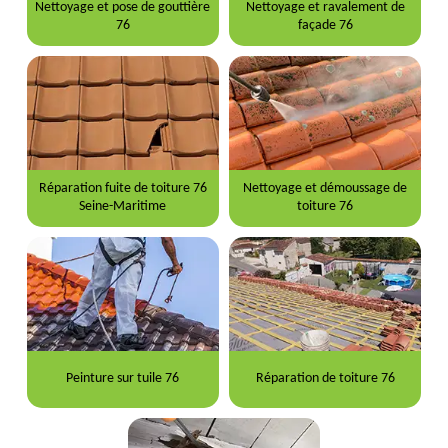
Nettoyage et pose de gouttière
Nettoyage et ravalement de
76
façade 76
Réparation fuite de toiture 76
Nettoyage et démoussage de
Seine-Maritime
toiture 76
Peinture sur tuile 76
Réparation de toiture 76