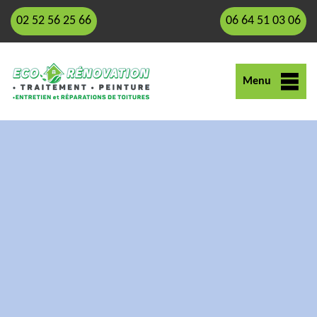
02 52 56 25 66
06 64 51 03 06
Menu