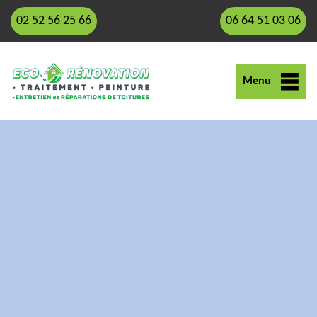
02 52 56 25 66
06 64 51 03 06
Menu