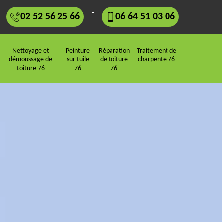
-
02 52 56 25 66
06 64 51 03 06
Nettoyage et
Peinture
Réparation
Traitement de
démoussage de
sur tuile
de toiture
charpente 76
toiture 76
76
76